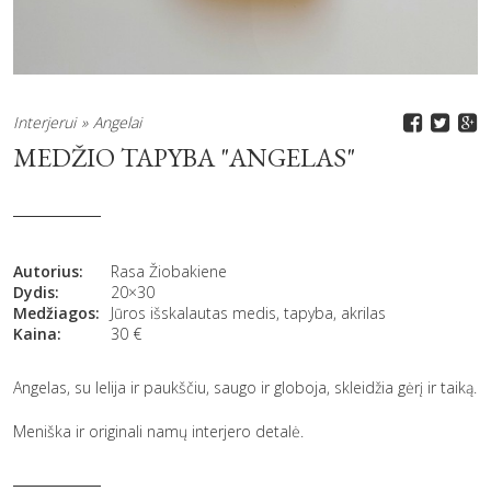
Interjerui
Angelai
MEDŽIO TAPYBA "ANGELAS"
Autorius:
Rasa Žiobakiene
Dydis:
20×30
Medžiagos:
Jūros išskalautas medis, tapyba, akrilas
Kaina:
30
€
Angelas, su lelija ir paukščiu, saugo ir globoja, skleidžia gėrį ir taiką.
Meniška ir originali namų interjero detalė.