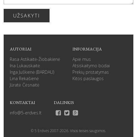
UŽSAKYTI
AUTORIAI
INFORMACIJA
Rasa Astikaitė-Žiobakienė
Apie mus
Ina Lukauskaitė
Atsiskaitymo būdai
Inga Juškienė (BARDAU)
Prekių pristatymas
Lina Rekašienė
Kitos paslaugos
Jūratė Čėsnaitė
KONTAKTAI
DALINKIS
info@5-erdves.lt
© 5 Erdvės 2007-
2026
. Visos teisės saugomos.