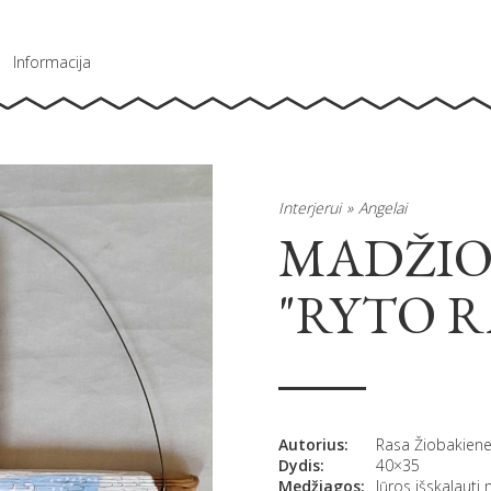
Informacija
Interjerui
Angelai
MADŽIO
"RYTO R
Autorius:
Rasa Žiobakien
Dydis:
40×35
Medžiagos:
Jūros išskalauti 