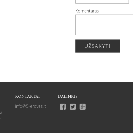
Komentaras
UŽSAKYTI
KONTAKTAI
DALINKIS
info@5-erdves.lt
ai
as