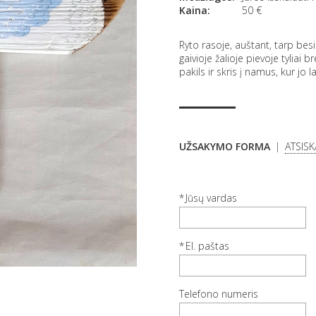
Kaina:
50
€
Ryto rasoje, auštant, tarp besi
gaivioje žalioje pievoje tyliai
pakils ir skris į namus, kur jo l
UŽSAKYMO FORMA
ATSIS
Jūsų vardas
El. paštas
Telefono numeris