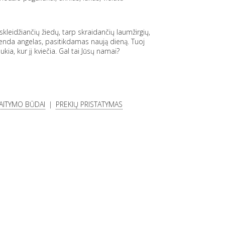
skleidžiančių žiedų, tarp skraidančių laumžirgių,
 brenda angelas, pasitikdamas naują dieną. Tuoj
aukia, kur jį kviečia. Gal tai Jūsų namai?
KAITYMO BŪDAI
PREKIŲ PRISTATYMAS