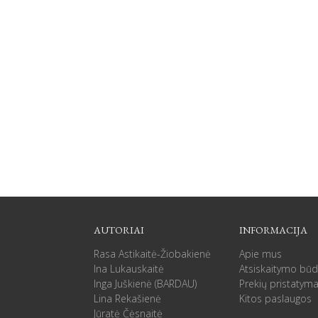
AUTORIAI
INFORMACIJA
Rasa Astikaitė-Žiobakienė
Apie mus
Ina Lukauskaitė
Atsiskaitymo būd
Inga Juškienė (BARDAU)
Prekių pristatym
Lina Rekašienė
Kitos paslaugos
Jūratė Čėsnaitė