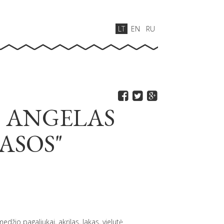
LT
EN
RU
 ANGELAS
ASOS"
e
medžio pagaliukai, akrilas, lakas, vielutė