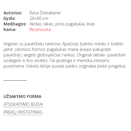
Autorius:
Rasa Žiobakiene
Dydis:
26×40 cm
Medžiagos:
Akrilas, lakas, jūros pagaliukai, linas
Kaina:
Rezervuota
Angelas su paukšteliu rankose. Apačioje žydintis medis ir lizdelis
jame. Įdomios formos pagaliukas mane įkvėpė patupdyti
paukštelį į angelo globojančias rankas. Originali detalė- paukštelii
uodegėlė iš lino virvelės. Tai ypatinga ir meniška interjero
puošmena. Vokelis kitoje pusėje padės originaliai įteikti pinigėlius.
UŽSAKYMO FORMA
ATSISKAITYMO BŪDAI
PREKIŲ PRISTATYMAS