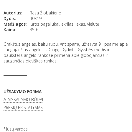
Autorius:
Rasa Žiobakiene
Dydis:
40×19
Medžiagos:
Jūros pagaliukai, akrilas, lakas, vielutė
Kaina:
35
€
Grakštus angelas, baltu rūbu. Ant sparnų užrašyta 91 psalmė apie
saugojančius angelus. Užaugęs žydintis Gyvybės medis ir
paukštelis angelo rankose primena apie globojančias ir
saugančias dieviškas rankas.
UŽSAKYMO FORMA
ATSISKAITYMO BŪDAI
PREKIŲ PRISTATYMAS
Jūsų vardas