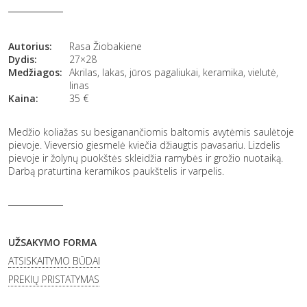
Autorius:
Rasa Žiobakiene
Dydis:
27×28
Medžiagos:
Akrilas, lakas, jūros pagaliukai, keramika, vielutė,
linas
Kaina:
35
€
Medžio koliažas su besiganančiomis baltomis avytėmis saulėtoje
pievoje. Vieversio giesmelė kviečia džiaugtis pavasariu. Lizdelis
pievoje ir žolynų puokštės skleidžia ramybės ir grožio nuotaiką.
Darbą praturtina keramikos paukštelis ir varpelis.
UŽSAKYMO FORMA
ATSISKAITYMO BŪDAI
PREKIŲ PRISTATYMAS