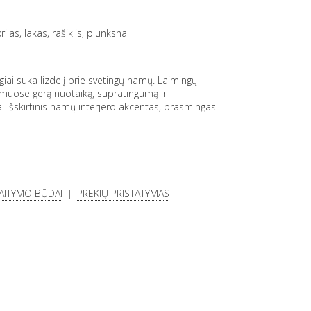
e
ilas, lakas, rašiklis, plunksna
ai suka lizdelį prie svetingų namų. Laimingų
muose gerą nuotaiką, supratingumą ir
 išskirtinis namų interjero akcentas, prasmingas
KAITYMO BŪDAI
PREKIŲ PRISTATYMAS