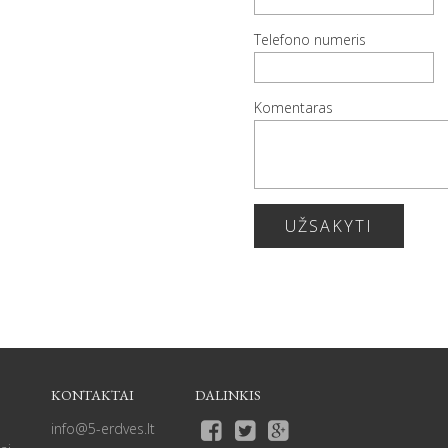
Telefono numeris
Komentaras
UŽSAKYTI
KONTAKTAI
DALINKIS
info@5-erdves.lt