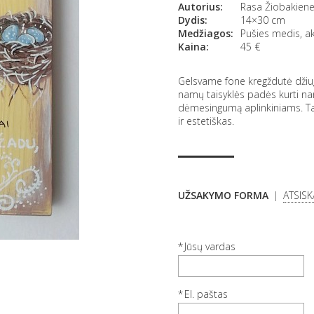
Autorius:
Rasa Žiobakien
Dydis:
14×30 cm
Medžiagos:
Pušies medis, akr
Kaina:
45
€
Gelsvame fone kregždutė džiugi
namų taisyklės padės kurti na
dėmesingumą aplinkiniams. Tai
ir estetiškas.
UŽSAKYMO FORMA
ATSIS
Jūsų vardas
El. paštas