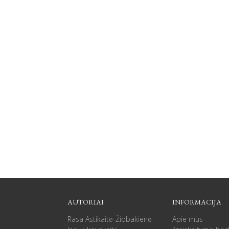
AUTORIAI
INFORMACIJA
Rasa Astikaitė-Žiobakienė
Apie mus