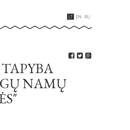
LT
EN
RU
 TAPYBA
NGŲ NAMŲ
ĖS"