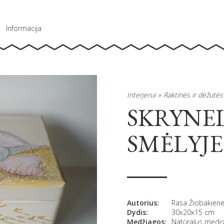
Informacija
Interjerui
Raktinės ir dėžutės
SKRYNEL
SMĖLYJE
Autorius:
Rasa Žiobakien
Dydis:
30x20x15 cm
Medžiagos:
Natūralus medis,