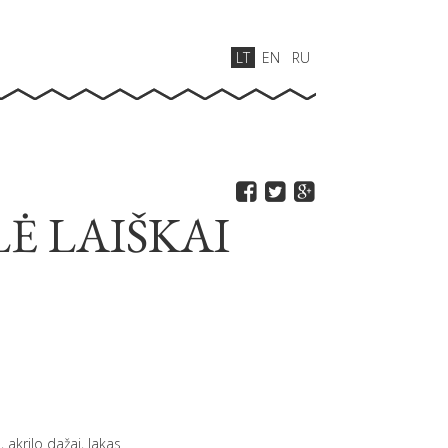
LT
EN
RU
Ė LAIŠKAI
e
 akrilo dažai, lakas