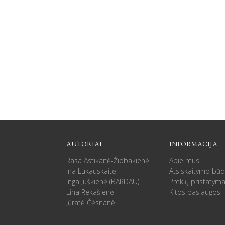
AUTORIAI
INFORMACIJA
Rasa Astikaitė-Žiobakienė
Apie mus
Ina Lukauskaitė
Atsiskaitymo būd
Inga Juškienė (BARDAU)
Prekių pristatym
Lina Rekašienė
Kitos paslaugos
Jūratė Čėsnaitė