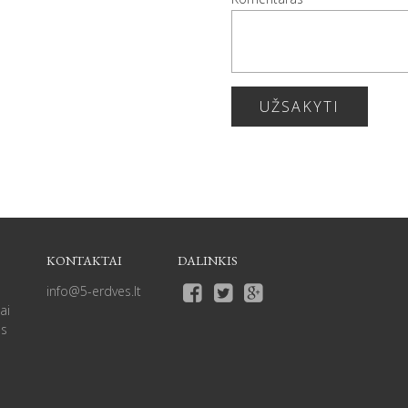
UŽSAKYTI
KONTAKTAI
DALINKIS
info@5-erdves.lt
ai
as