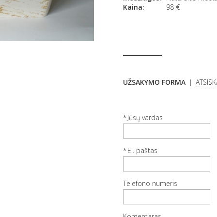
Kaina:
98
€
UŽSAKYMO FORMA
ATSIS
Jūsų vardas
El. paštas
Telefono numeris
Komentaras