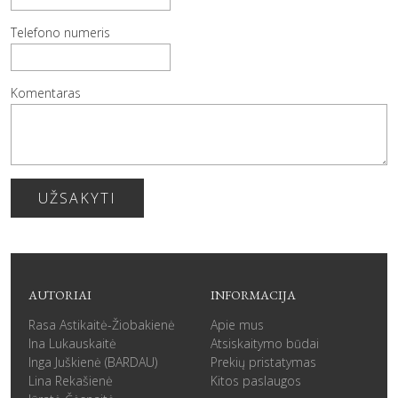
Telefono numeris
Komentaras
UŽSAKYTI
AUTORIAI
INFORMACIJA
Rasa Astikaitė-Žiobakienė
Apie mus
Ina Lukauskaitė
Atsiskaitymo būdai
Inga Juškienė (BARDAU)
Prekių pristatymas
Lina Rekašienė
Kitos paslaugos