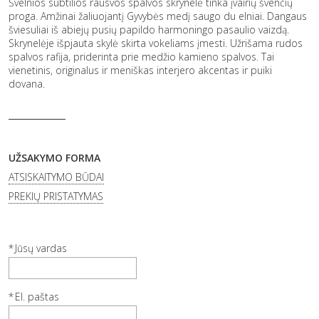
Švelnios subtilios rausvos spalvos skrynelė tinka įvairių švenčių
proga. Amžinai žaliuojantį Gyvybės medį saugo du elniai. Dangaus
šviesuliai iš abiejų pusių papildo harmoningo pasaulio vaizdą.
Skrynelėje išpjauta skylė skirta vokeliams įmesti. Užrišama rudos
spalvos rafija, priderinta prie medžio kamieno spalvos. Tai
vienetinis, originalus ir meniškas interjero akcentas ir puiki
dovana.
UŽSAKYMO FORMA
ATSISKAITYMO BŪDAI
PREKIŲ PRISTATYMAS
Jūsų vardas
El. paštas