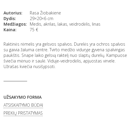
Autorius:
Rasa Žiobakiene
Dydis:
29×20×6 cm
Medžiagos:
Medis, akrilas, lakas, veidrodėlis, linas
Kaina:
75
€
Raktinės rėmelis yra gelsvos spalvos. Durelės yra ochros spalvos
su gaivia žaluma centre. Tvirto medžio viduryje gyvena spalvingas
paukštis. Snape laiko gelsvą raktelį nuo slaptų durelių. Kampuose
šviečia mėnuo ir saulė. Viduje-veidrodėlis, apjuostas virvele.
Užrašas kviečia nusišypsoti.
UŽSAKYMO FORMA
ATSISKAITYMO BŪDAI
PREKIŲ PRISTATYMAS