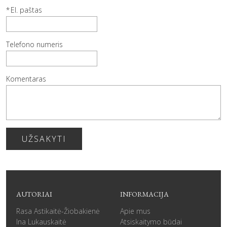
El. paštas
Telefono numeris
Komentaras
UŽSAKYTI
AUTORIAI
INFORMACIJA
Rasa Astikaitė-Žiobakienė
Apie mus
Ina Lukauskaitė
Atsiskaitymo būdai