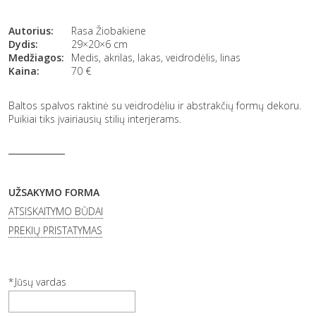
Autorius:
Rasa Žiobakiene
Dydis:
29×20×6 cm
Medžiagos:
Medis, akrilas, lakas, veidrodėlis, linas
Kaina:
70
€
Baltos spalvos raktinė su veidrodėliu ir abstrakčių formų dekoru.
Puikiai tiks įvairiausių stilių interjerams.
UŽSAKYMO FORMA
ATSISKAITYMO BŪDAI
PREKIŲ PRISTATYMAS
Jūsų vardas