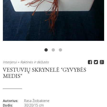
Interjerui
Raktinės ir dėžutės
VESTUVIŲ SKRYNELĖ "GYVYBĖS
MEDIS"
Autorius:
Rasa Žiobakiene
Dydis:
30/20/15 cm