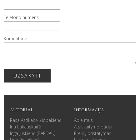
Telefono numeris
Komentaras
UŽSAKYTI
AUTORIAI
INFORMACIJA
Rasa Astikaitė-Žiobakienė
Apie mus
Ina Lukauskaitė
Atsiskaitymo būdai
Inga Juškienė (BARDAU)
Prekių pristatymas
Lina Rekašienė
Kitos paslaugos