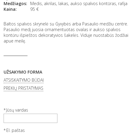
Medžiagos:
Medis, akrilas, lakas, aukso spalvos kontūras, rafija
Kaina:
95
€
Baltos spalvos skrynelė su Gyvybės arba Pasaulio medžiu centre.
Pasaulio medį juosia ornamentuotas ovalas ir aukso spalvos
kontūru išpieštos dekoratyvios šakelės. Viduje nuostabūs žodžiai
apue meilę.
UŽSAKYMO FORMA
ATSISKAITYMO BŪDAI
PREKIŲ PRISTATYMAS
Jūsų vardas
El. paštas