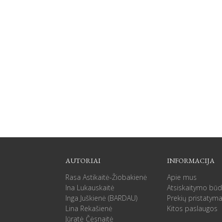
AUTORIAI
INFORMACIJA
Rasa Astikaitė-Žiobakienė
Apie mus
Ina Lukauskaitė
Atsiskaitymo būd
Inga Juškienė (BARDAU)
Prekių pristatym
Lina Rekašienė
Kitos paslaugos
Jūratė Čėsnaitė