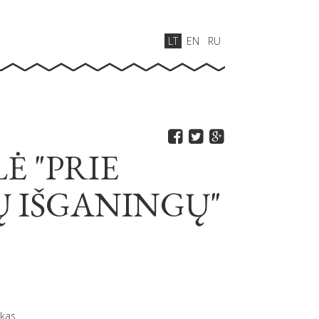
LT
EN
RU
Ė "PRIE
Ų IŠGANINGŲ"
e
akas