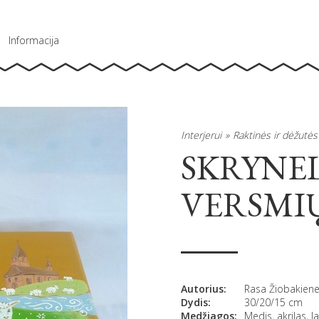
Informacija
Interjerui
Raktinės ir dėžutės
SKRYNEL
VERSMI
Autorius:
Rasa Žiobakien
Dydis:
30/20/15 cm
Medžiagos:
Medis, akrilas, l