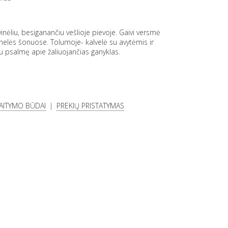
inėliu, besiganančiu vešlioje pievoje. Gaivi versmė
nelės šonuose. Tolumoje- kalvelė su avytėmis ir
au psalmę apie žaliuojančias ganyklas.
KAITYMO BŪDAI
PREKIŲ PRISTATYMAS