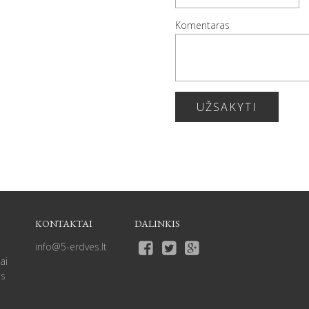
Komentaras
UŽSAKYTI
KONTAKTAI
DALINKIS
info@5-erdves.lt
ai
as