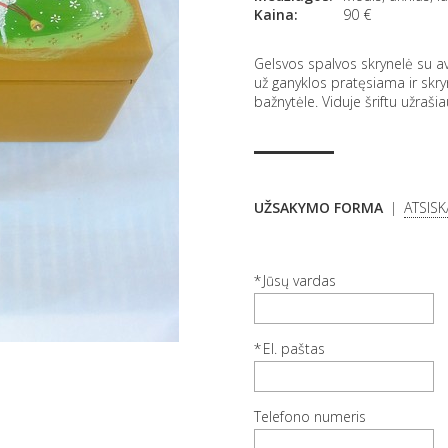
Kaina:
90
€
Gelsvos spalvos skrynelė su av
už ganyklos pratęsiama ir skry
bažnytėle. Viduje šriftu užraši
UŽSAKYMO FORMA
ATSIS
Jūsų vardas
El. paštas
Telefono numeris