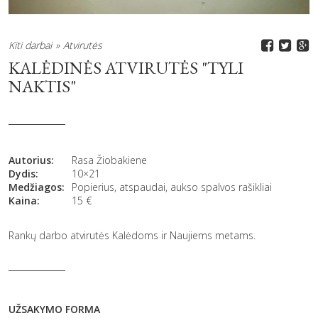
Kiti darbai
Atvirutės
KALĖDINĖS ATVIRUTĖS "TYLI
NAKTIS"
Autorius:
Rasa Žiobakiene
Dydis:
10×21
Medžiagos:
Popierius, atspaudai, aukso spalvos rašikliai
Kaina:
15
€
Rankų darbo atvirutės Kalėdoms ir Naujiems metams.
UŽSAKYMO FORMA