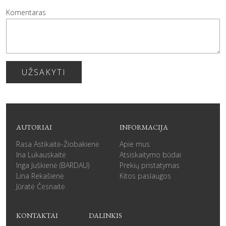
Komentaras
UŽSAKYTI
AUTORIAI
INFORMACIJA
Rasa Astikaitė-Žiobakienė
Apie mus
Ina Lukauskaitė
Atsiskaitymo būdai
Inga Juškienė (BARDAU)
Prekių pristatymas
Lina Rekašienė
Kitos paslaugos
Jūratė Čėsnaitė
KONTAKTAI
DALINKIS