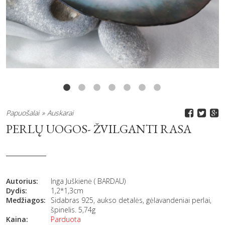
Papuošalai
Auskarai
PERLŲ UOGOS- ŽVILGANTI RASA
Autorius:
Inga Juškienė ( BARDAU)
Dydis:
1,2*1,3cm
Medžiagos:
Sidabras 925, aukso detalės, gėlavandeniai perlai,
špinelis. 5,74g
Kaina:
Parduota