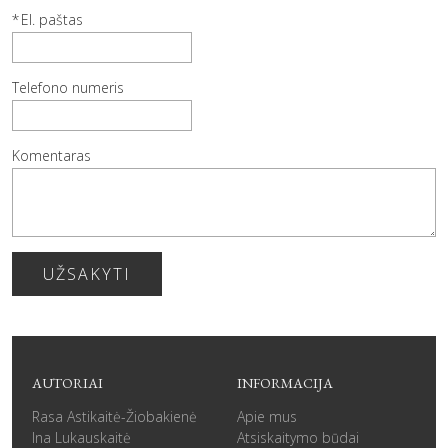
El. paštas
Telefono numeris
Komentaras
UŽSAKYTI
AUTORIAI
INFORMACIJA
Rasa Astikaitė-Žiobakienė
Apie mus
Ina Lukauskaitė
Atsiskaitymo būdai