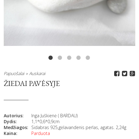
Papuošalai
Auskarai
ŽIEDAI PAVĖSYJE
Autorius:
Inga Juškienė ( BARDAU)
Dydis:
1,1*0,6*0,9cm
Medžiagos:
Sidabras 925,gėlavandenis perlas, agatas. 2,24g
Kaina:
Parduota