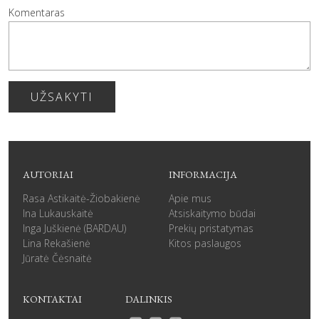
Komentaras
UŽSAKYTI
AUTORIAI
INFORMACIJA
Rasa Astikaitė-Žiobakienė
Apie mus
Ina Lukauskaitė
Atsiskaitymo būdai
Inga Juškienė (BARDAU)
Prekių pristatymas
Lina Rekašienė
Kitos paslaugos
Jūratė Čėsnaitė
KONTAKTAI
DALINKIS