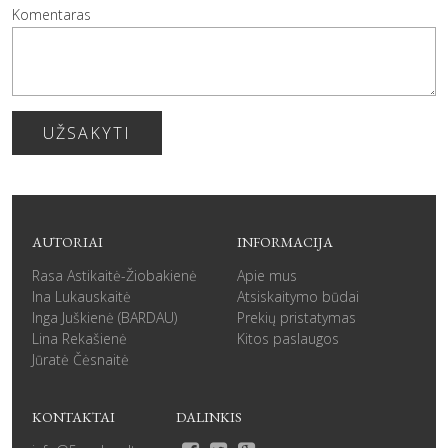
Komentaras
UŽSAKYTI
AUTORIAI
INFORMACIJA
Rasa Astikaitė-Žiobakienė
Apie mus
Ina Lukauskaitė
Atsiskaitymo būdai
Inga Juškienė (BARDAU)
Prekių pristatymas
Lina Rekašienė
Kitos paslaugos
Jūratė Čėsnaitė
KONTAKTAI
DALINKIS