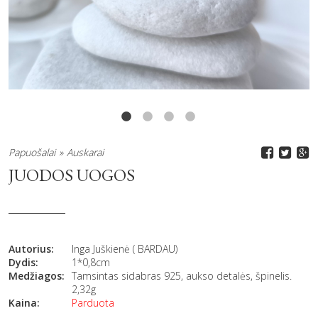
Papuošalai
Auskarai
JUODOS UOGOS
Autorius:
Inga Juškienė ( BARDAU)
Dydis:
1*0,8cm
Medžiagos:
Tamsintas sidabras 925, aukso detalės, špinelis.
2,32g
Kaina:
Parduota