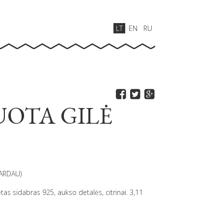
LT
EN
RU
OTA GILĖ
BARDAU)
tas sidabras 925, aukso detalės, citrinai. 3,11