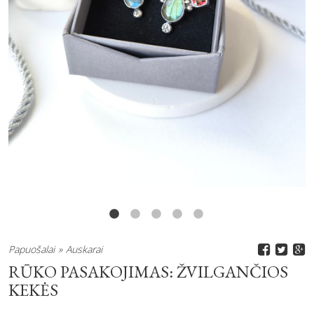
Papuošalai
Auskarai
RŪKO PASAKOJIMAS: ŽVILGANČIOS
KEKĖS