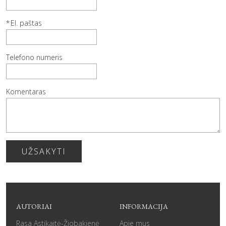
El. paštas
Telefono numeris
Komentaras
UŽSAKYTI
AUTORIAI
INFORMACIJA
Rasa Astikaitė-Žiobakienė
Apie mus