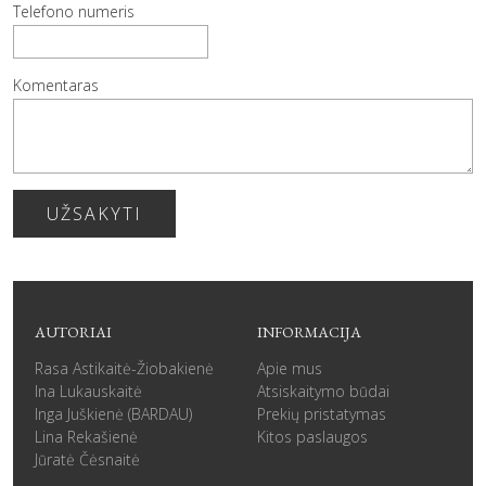
Telefono numeris
Komentaras
UŽSAKYTI
AUTORIAI
INFORMACIJA
Rasa Astikaitė-Žiobakienė
Apie mus
Ina Lukauskaitė
Atsiskaitymo būdai
Inga Juškienė (BARDAU)
Prekių pristatymas
Lina Rekašienė
Kitos paslaugos
Jūratė Čėsnaitė