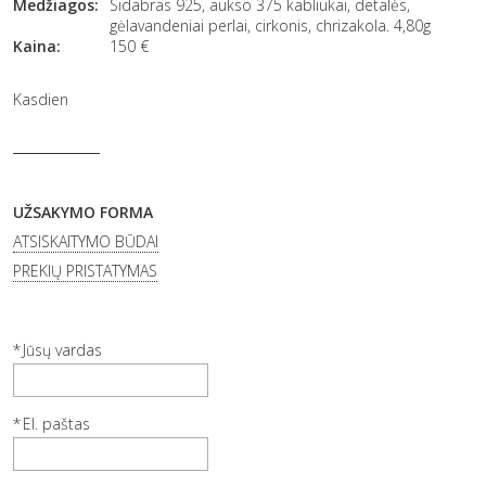
Medžiagos:
Sidabras 925, aukso 375 kabliukai, detalės,
gėlavandeniai perlai, cirkonis, chrizakola. 4,80g
Kaina:
150
€
Kasdien
UŽSAKYMO FORMA
ATSISKAITYMO BŪDAI
PREKIŲ PRISTATYMAS
Jūsų vardas
El. paštas