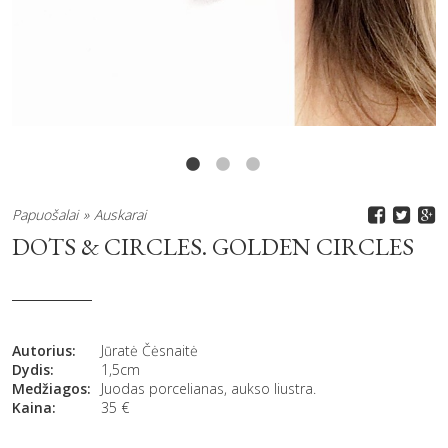
Papuošalai
Auskarai
DOTS & CIRCLES. GOLDEN CIRCLES
Autorius:
Jūratė Čėsnaitė
Dydis:
1,5cm
Medžiagos:
Juodas porcelianas, aukso liustra.
Kaina:
35
€