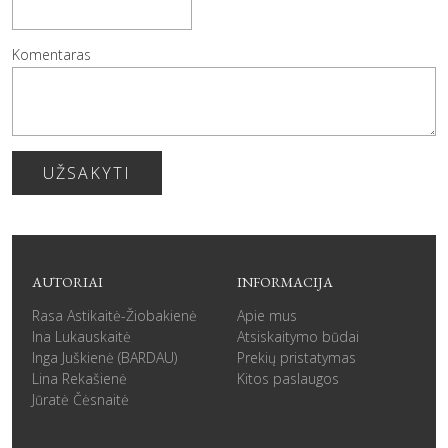
Komentaras
UŽSAKYTI
AUTORIAI
INFORMACIJA
Rasa Astikaitė-Žiobakienė
Apie mus
Ina Lukauskaitė
Atsiskaitymo būdai
Inga Juškienė (BARDAU)
Prekių pristatymas
Lina Rekašienė
Kitos paslaugos
Jūratė Čėsnaitė