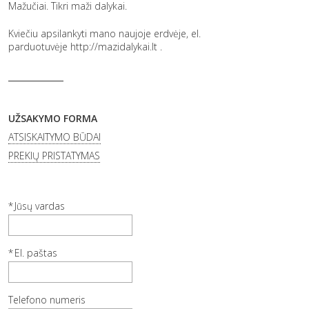
Mažučiai. Tikri maži dalykai.
Kviečiu apsilankyti mano naujoje erdvėje, el.
parduotuvėje
http://mazidalykai.lt
.
UŽSAKYMO FORMA
ATSISKAITYMO BŪDAI
PREKIŲ PRISTATYMAS
Jūsų vardas
El. paštas
Telefono numeris