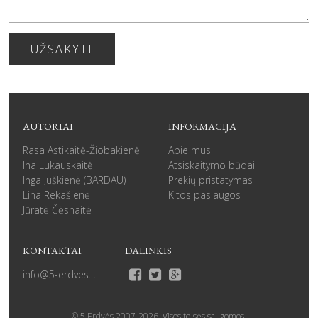
UŽSAKYTI
AUTORIAI
INFORMACIJA
Rasa Astikaitė-Žiobakienė
Apie mus
Ina Lukauskaitė
Atsiskaitymo būdai
Inga Juškienė (BARDAU)
Prekių pristatymas
Lina Rekašienė
Kitos paslaugos
Jūratė Čėsnaitė
KONTAKTAI
DALINKIS
info@5-erdves.lt
© 5 Erdvės 2007-
2026
. Visos teisės saugomos.