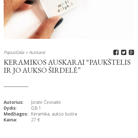
Papuošalai
Auskarai
KERAMIKOS AUSKARAI “PAUKŠTELIS
IR JO AUKSO ŠIRDELĖ”
Autorius:
Jūratė Čėsnaitė
Dydis:
0,8-1
Medžiagos:
Keramika, aukso liustra
Kaina:
27
€