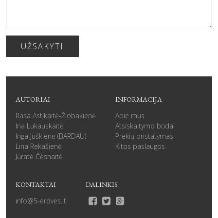
UŽSAKYTI
AUTORIAI
INFORMACIJA
Rasa Astikaitė-Žiobakienė
Apie mus
Ina Lukauskaitė
Atsiskaitymo būdai
Inga Juškienė (BARDAU)
Prekių pristatymas
Lina Rekašienė
Kitos paslaugos
Jūratė Čėsnaitė
KONTAKTAI
DALINKIS
info@5-erdves.lt