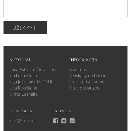
UŽSAKYTI
AUTORIAI
INFORMACIJA
Rasa Astikaitė-Žiobakienė
Apie mus
Ina Lukauskaitė
Atsiskaitymo būdai
Inga Juškienė (BARDAU)
Prekių pristatymas
Lina Rekašienė
Kitos paslaugos
Jūratė Čėsnaitė
KONTAKTAI
DALINKIS
info@5-erdves.lt