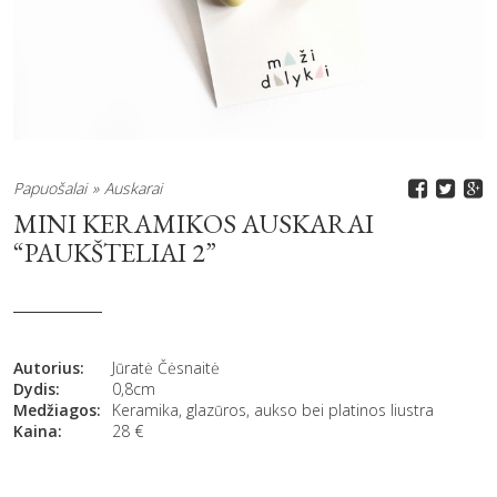
Papuošalai
Auskarai
MINI KERAMIKOS AUSKARAI
“PAUKŠTELIAI 2”
Autorius:
Jūratė Čėsnaitė
Dydis:
0,8cm
Medžiagos:
Keramika, glazūros, aukso bei platinos liustra
Kaina:
28
€