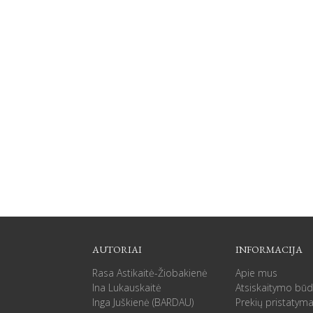
AUTORIAI
INFORMACIJA
Rasa Astikaitė-Žiobakienė
Apie mus
Ina Lukauskaitė
Atsiskaitymo būd
Inga Juškienė (BARDAU)
Prekių pristatym