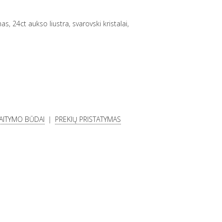
s, 24ct aukso liustra, svarovski kristalai,
KAITYMO BŪDAI
PREKIŲ PRISTATYMAS