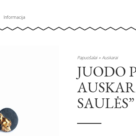
Informacija
Papuošalai
Auskarai
JUODO 
AUSKAR
SAULĖS”