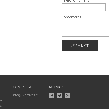
Telefono numeris
Komentaras
UŽSAKYTI
KONTAKTAI
DALINKIS
info@5-erdves.lt
ai
as