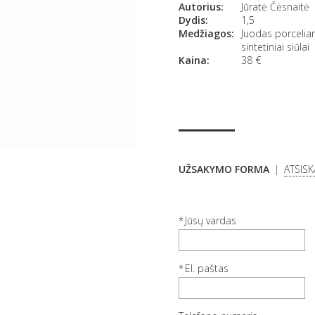
Autorius:
Jūratė Čėsnaitė
Dydis:
1,5
Medžiagos:
Juodas porceliana
sintetiniai siūlai
Kaina:
38
€
UŽSAKYMO FORMA
ATSIS
Jūsų vardas
El. paštas