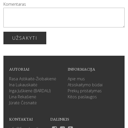
Komentaras
UŽSAKYTI
AUTORIAI
INFORMACIJA
Rasa Astikaitė-Žiobakienė
Apie mus
Ina Lukauskaitė
Atsiskaitymo būdai
Inga Juškienė (BARDAU)
Prekių pristatymas
Lina Rekašienė
Kitos paslaugos
Jūratė Čėsnaitė
KONTAKTAI
DALINKIS