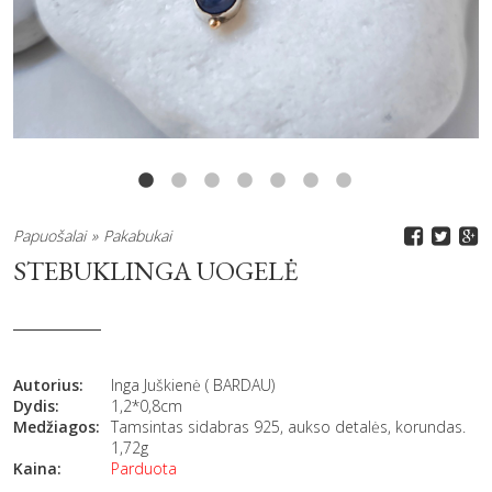
Papuošalai
Pakabukai
STEBUKLINGA UOGELĖ
Autorius:
Inga Juškienė ( BARDAU)
Dydis:
1,2*0,8cm
Medžiagos:
Tamsintas sidabras 925, aukso detalės, korundas.
1,72g
Kaina:
Parduota