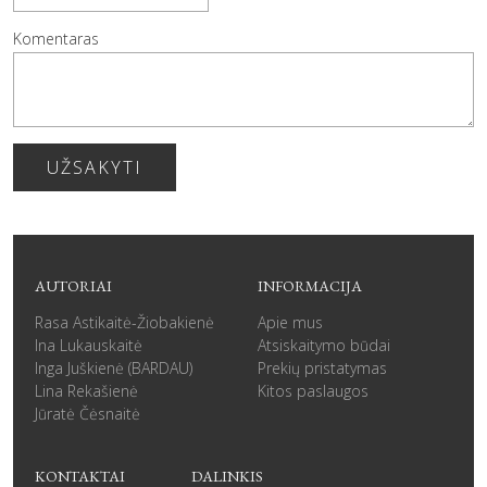
Komentaras
UŽSAKYTI
AUTORIAI
INFORMACIJA
Rasa Astikaitė-Žiobakienė
Apie mus
Ina Lukauskaitė
Atsiskaitymo būdai
Inga Juškienė (BARDAU)
Prekių pristatymas
Lina Rekašienė
Kitos paslaugos
Jūratė Čėsnaitė
KONTAKTAI
DALINKIS