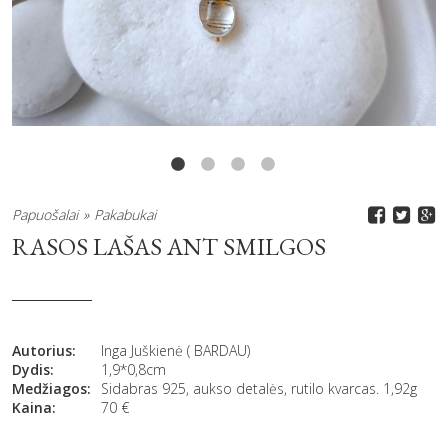
Papuošalai
Pakabukai
RASOS LAŠAS ANT SMILGOS
Autorius:
Inga Juškienė ( BARDAU)
Dydis:
1,9*0,8cm
Medžiagos:
Sidabras 925, aukso detalės, rutilo kvarcas. 1,92g
Kaina:
70
€