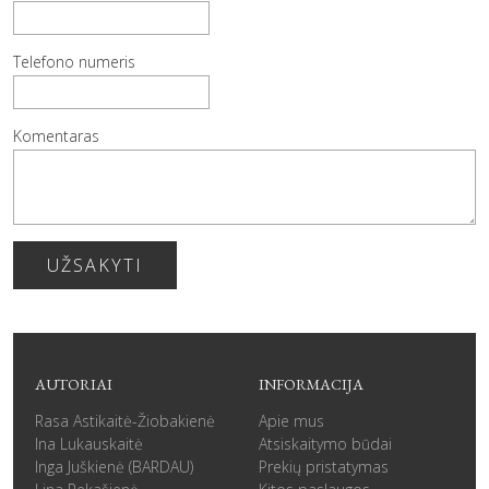
Telefono numeris
Komentaras
UŽSAKYTI
AUTORIAI
INFORMACIJA
Rasa Astikaitė-Žiobakienė
Apie mus
Ina Lukauskaitė
Atsiskaitymo būdai
Inga Juškienė (BARDAU)
Prekių pristatymas