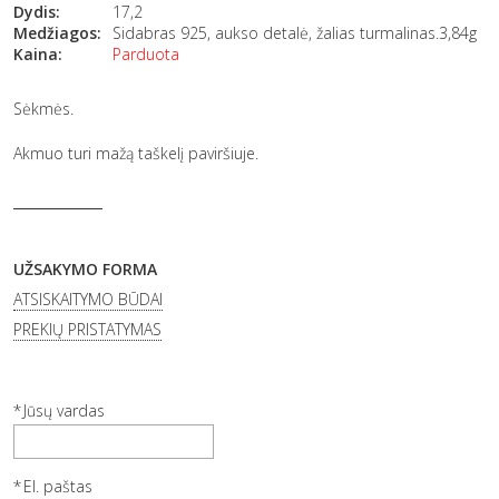
Dydis:
17,2
Medžiagos:
Sidabras 925, aukso detalė, žalias turmalinas.3,84g
Kaina:
Parduota
Sėkmės.
Akmuo turi mažą taškelį paviršiuje.
UŽSAKYMO FORMA
ATSISKAITYMO BŪDAI
PREKIŲ PRISTATYMAS
Jūsų vardas
El. paštas