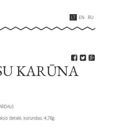
LT
EN
RU
 SU KARŪNA
BARDAU)
ukso detalė, korundas. 4,78g