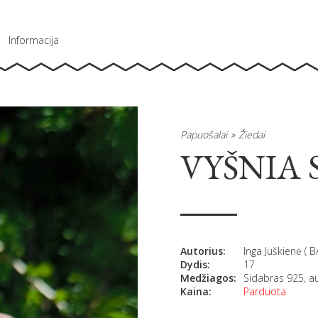
Informacija
Papuošalai
Žiedai
VYŠNIA
Autorius:
Inga Juškienė ( 
Dydis:
17
Medžiagos:
Sidabras 925, a
Kaina:
Parduota