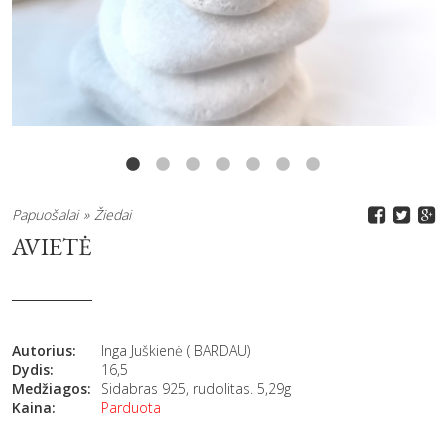
Papuošalai
Žiedai
AVIETĖ
Autorius:
Inga Juškienė ( BARDAU)
Dydis:
16,5
Medžiagos:
Sidabras 925, rudolitas. 5,29g
Kaina:
Parduota