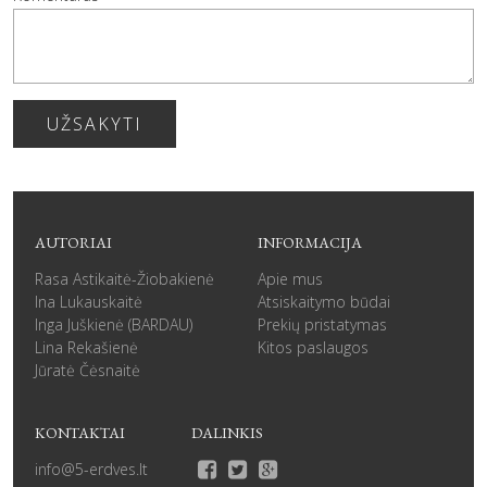
UŽSAKYTI
AUTORIAI
INFORMACIJA
Rasa Astikaitė-Žiobakienė
Apie mus
Ina Lukauskaitė
Atsiskaitymo būdai
Inga Juškienė (BARDAU)
Prekių pristatymas
Lina Rekašienė
Kitos paslaugos
Jūratė Čėsnaitė
KONTAKTAI
DALINKIS
info@5-erdves.lt