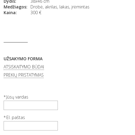
Dydis:
38x46 cm
Medžiagos:
Drobė, akrilas, lakas, įrėmintas
Kaina:
300
€
UŽSAKYMO FORMA
ATSISKAITYMO BŪDAI
PREKIŲ PRISTATYMAS
Jūsų vardas
El. paštas