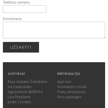
Telefono numeris
Komentaras
UŽSAKYTI
AUTORIAI
INFORMACIJA
Rasa Astikaitė-Žiobakienė
Apie mus
Ina Lukauskaitė
Atsiskaitymo būdai
Inga Juškienė (BARDAU)
Prekių pristatymas
Lina Rekašienė
Kitos paslaugos
Jūratė Čėsnaitė