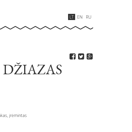
LT
EN
RU
 DŽIAZAS
e
akas, įrėmintas