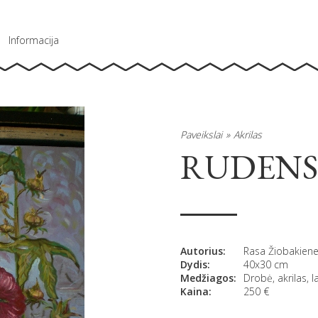
Informacija
Paveikslai
Akrilas
RUDENS
Autorius:
Rasa Žiobakien
Dydis:
40x30 cm
Medžiagos:
Drobė, akrilas, l
Kaina:
250
€