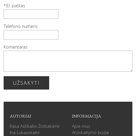
El. paštas
Telefono numeris
Komentaras
UŽSAKYTI
AUTORIAI
INFORMACIJA
Rasa Astikaitė-Žiobakienė
Apie mus
Ina Lukauskaitė
Atsiskaitymo būdai