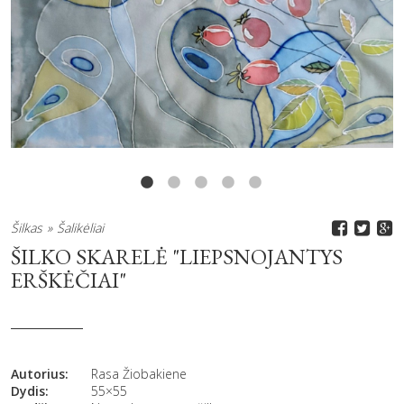
Šilkas
Šalikėliai
ŠILKO SKARELĖ "LIEPSNOJANTYS
ERŠKĖČIAI"
Autorius:
Rasa Žiobakiene
Dydis:
55×55