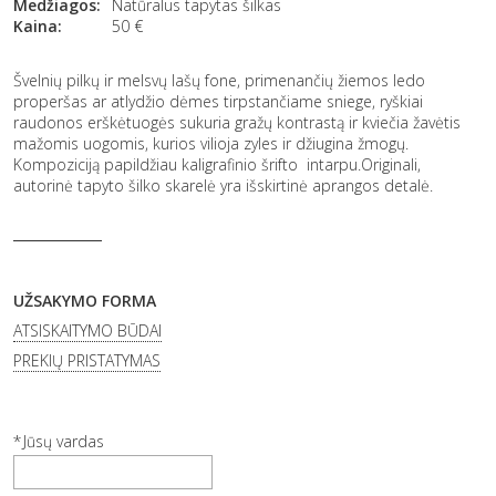
Medžiagos:
Natūralus tapytas šilkas
Kaina:
50
€
Švelnių pilkų ir melsvų lašų fone, primenančių žiemos ledo
properšas ar atlydžio dėmes tirpstančiame sniege, ryškiai
raudonos erškėtuogės sukuria gražų kontrastą ir kviečia žavėtis
mažomis uogomis, kurios vilioja zyles ir džiugina žmogų.
Kompoziciją papildžiau kaligrafinio šrifto intarpu.Originali,
autorinė tapyto šilko skarelė yra išskirtinė aprangos detalė.
UŽSAKYMO FORMA
ATSISKAITYMO BŪDAI
PREKIŲ PRISTATYMAS
Jūsų vardas