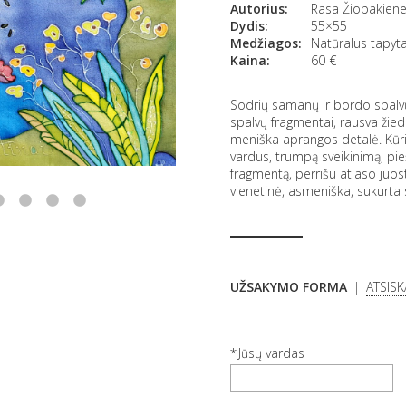
Autorius:
Rasa Žiobakien
Dydis:
55×55
Medžiagos:
Natūralus tapyta
Kaina:
60
€
Sodrių samanų ir bordo spalvų
spalvų fragmentai, rausva žiedl
meniška aprangos detalė. Kūri
vardus, trumpą sveikinimą, pie
fragmentą, perrišu atlaso juos
vienetinė, asmeniška, sukurta 
UŽSAKYMO FORMA
ATSIS
Jūsų vardas