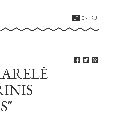
LT
EN
RU
KARELĖ
INIS
S"