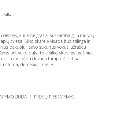
e
s šilkas
 derinys, kuriame gražiai suskamba gilių mėlynų
apių šviesa. Šilko skarelė visada bus stilinga ir
nius pakuoju į savo sukurtus vokus, užrašau
šinys ant voko pakartoja šilko skarelės piešinio
tele. Tokiu būdu dovana tampa išskirtinai
su šiluma, dėmesiu ir meile.
KAITYMO BŪDAI
PREKIŲ PRISTATYMAS