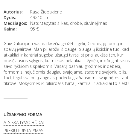
Autorius:
Rasa Žiobakiene
Dydis:
49×40 cm
Medžiagos:
Natūr.tapytas šilkas, drobė, siuvinėjimas
Kaina:
95
€
Gaivi žaliuojanti vasara kviečia grožėtis gėlių žiedais, jų formų ir
spalvų įvairove. Man piliarožė iš daugelio augalų išsiskiria tuo, kad
atkakliai ir kantriai sugeba užaugti tvirta, stipria, aukšta ten, kur
prasčiausios sąlygos, kur niekas nelaukia. Ir žydėti, ir džiuginti visus
savo ryškiomis spalvomis. Vasarą dažniau grožimės ir debesų
formomis, nejučiomis daugiau svajojame, statome svajonių pilis.
Tad, tegul svajonių angelas padeda gražiausioms svajonėms tapti
tikrove! Mokykimės iš piliarožės tvirtai, kantriai ir atkakliai to siekti!
UŽSAKYMO FORMA
ATSISKAITYMO BŪDAI
PREKIŲ PRISTATYMAS