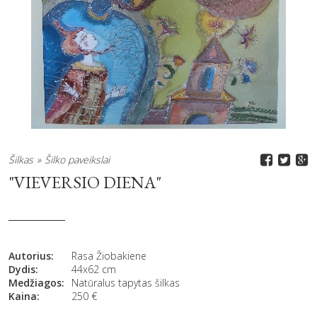
Šilkas
Šilko paveikslai
"VIEVERSIO DIENA"
Autorius:
Rasa Žiobakiene
Dydis:
44x62 cm
Medžiagos:
Natūralus tapytas šilkas
Kaina:
250
€