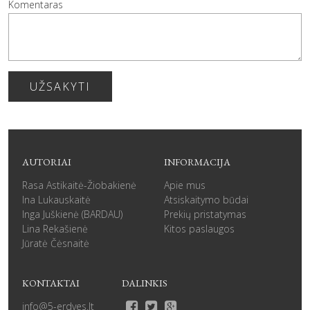
Komentaras
UŽSAKYTI
AUTORIAI
INFORMACIJA
Rasa Astikaitė-Žiobakienė
Apie mus
Ina Lukauskaitė
Atsiskaitymo būdai
Inga Juškienė (BARDAU)
Prekių pristatymas
Lina Rekašienė
Kitos paslaugos
Jūratė Čėsnaitė
KONTAKTAI
DALINKIS
info@5-erdves.lt