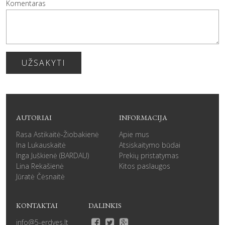
Komentaras
UŽSAKYTI
AUTORIAI
INFORMACIJA
Rasa Astikaitė-Žiobakienė
Apie mus
Ina Lukauskaitė
Atsiskaitymo būdai
Inga Juškienė (BARDAU)
Prekių pristatymas
Lina Rekašienė
Kitos paslaugos
Jūratė Čėsnaitė
KONTAKTAI
DALINKIS
info@5-erdves.lt