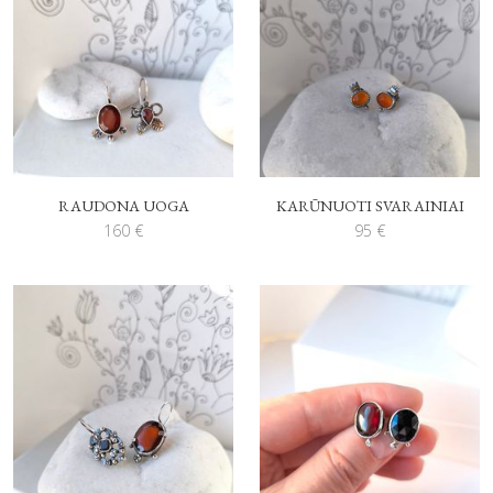
RAUDONA UOGA
KARŪNUOTI SVARAINIAI
160
€
95
€