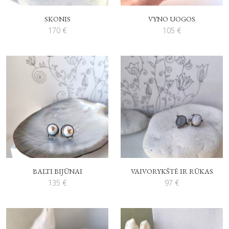
SKONIS
VYNO UOGOS
170
€
105
€
BALTI BIJŪNAI
VAIVORYKŠTĖ IR RŪKAS
135
€
97
€