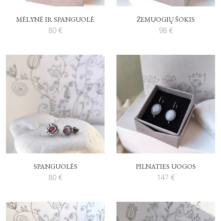
MĖLYNĖ IR SPANGUOLĖ
ŽEMUOGIŲ ŠOKIS
80
€
98
€
SPANGUOLĖS
PILNATIES UOGOS
80
€
147
€