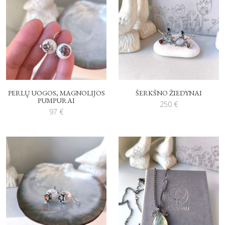
PERLŲ UOGOS, MAGNOLIJOS
ŠERKŠNO ŽIEDYNAI
PUMPURAI
250
€
97
€