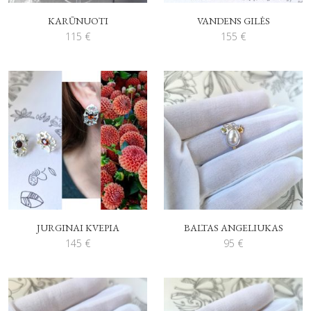
KARŪNUOTI
VANDENS GILĖS
115
€
155
€
JURGINAI KVEPIA
BALTAS ANGELIUKAS
145
€
95
€