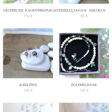
GĖLYNĖLYJE..RAUDONKEPURAITĖS
PERLŲ UOGOS - SAKUROS
150
€
85
€
KAVA ŽYDI
ŽOLYNĖLIUOSE
105
€
160
€