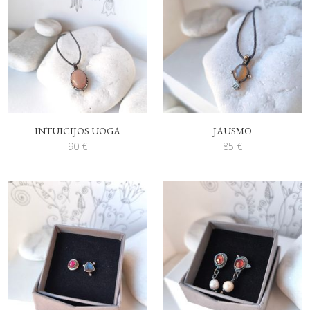
INTUICIJOS UOGA
JAUSMO
90
€
85
€