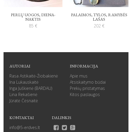
PERLŲ UOGOS, DIENA-
PALAIMOS, TYLOS, RAMYBĖS
NAKTIS
LAŠAS
85
€
202
€
AUTORIAI
INFORMACIJA
Rasa Astikaitė-Žiobakienė
Apie mus
Ina Lukauskaitė
Atsiskaitymo būdai
Inga Juškienė (BARDAU)
Prekių pristatymas
Lina Rekašienė
Kitos paslaugos
Jūratė Čėsnaitė
KONTAKTAI
DALINKIS
info@5-erdves.lt