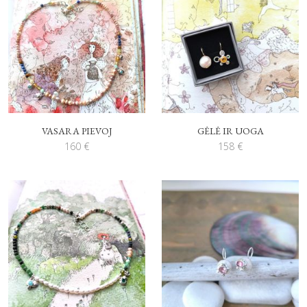
VASARA PIEVOJ
GĖLĖ IR UOGA
160
€
158
€