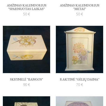
AMŽINAS KALENDORIUS
AMŽINAS KALENDORIUS
"SPARNUOTAS LAIKAS"
"METAI"
50
€
50
€
SKRYNELĖ "BANGOS"
RAKTINĖ "GĖLIŲ DAINA"
90
€
70
€