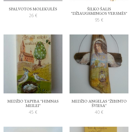
SPALVOTOS MOLEKULĖS
ŠILKO ŠALIS
"DŽIAUGSMINGOS VERSMĖS"
26
€
95
€
MEDŽIO TAPYBA "HIMNAS
MEDŽIO ANGELAS "ŽIBINTO
MEILEI"
ŠVIESA"
45
€
40
€