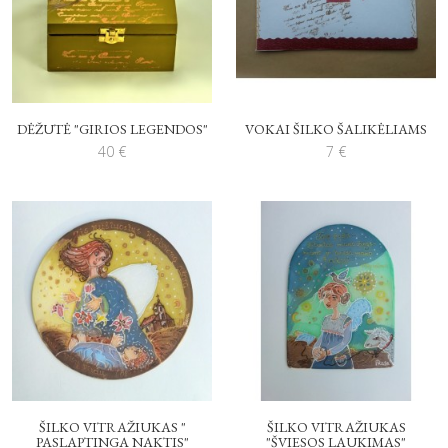
DĖŽUTĖ "GIRIOS LEGENDOS"
VOKAI ŠILKO ŠALIKĖLIAMS
40
€
7
€
ŠILKO VITRAŽIUKAS "
ŠILKO VITRAŽIUKAS
PASLAPTINGA NAKTIS"
"ŠVIESOS LAUKIMAS"