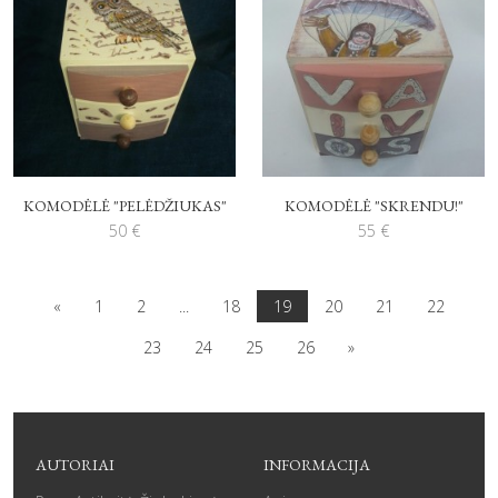
KOMODĖLĖ "PELĖDŽIUKAS"
KOMODĖLĖ "SKRENDU!"
50
€
55
€
«
1
2
...
18
19
20
21
22
23
24
25
26
»
AUTORIAI
INFORMACIJA