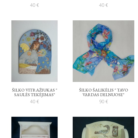
40
€
40
€
ŠILKO VITRAŽIUKAS "
ŠILKO ŠALIKĖLIS " TAVO
SAULĖS TEKĖJIMAS"
VARDAS DELNUOSE"
40
€
90
€