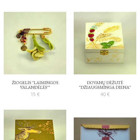
ŽIOGELIS "LAIMINGOS
DOVANŲ DĖŽUTĖ
VALANDĖLĖS""
"DŽIAUGSMINGA DIENA"
15
€
40
€