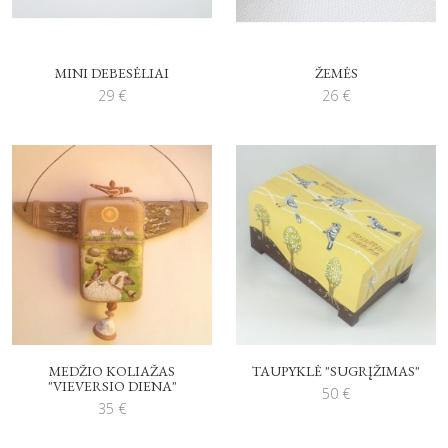
MINI DEBESĖLIAI
ŽEMĖS
29
€
26
€
MEDŽIO KOLIAŽAS
TAUPYKLĖ "SUGRĮŽIMAS"
"VIEVERSIO DIENA"
50
€
35
€