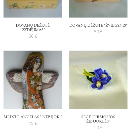
DOVANŲ DĖŽUTĖ
DOVANŲ DĖŽUTĖ "ŽVILGSNIS"
"ŽYDĖJIMAS"
50
€
50
€
MEDŽIO ANGELAS " NEBIJOK!"
SEGĖ "PIRMOSIOS
ŽIBUOKLĖS"
45
€
20
€