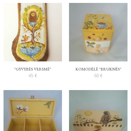
"GYVYBĖS VERSMĖ"
KOMODĖLĖ "BRUKNĖS"
45
€
60
€