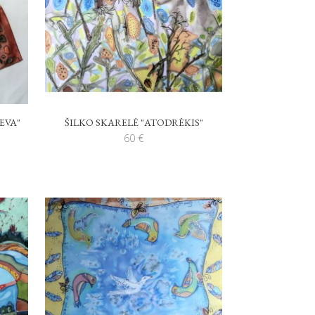
EVA"
ŠILKO SKARELĖ "ATODRĖKIS"
60
€