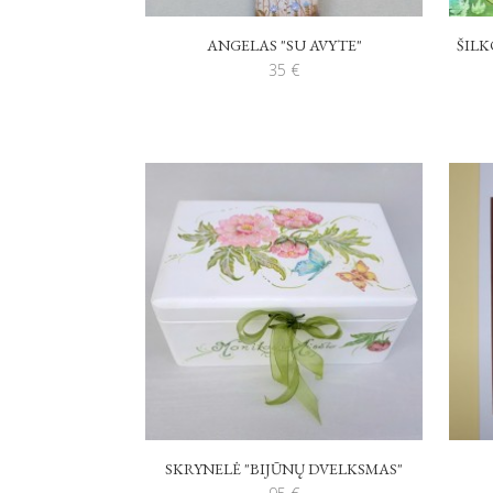
ANGELAS "SU AVYTE"
ŠILK
35
€
SKRYNELĖ "BIJŪNŲ DVELKSMAS"