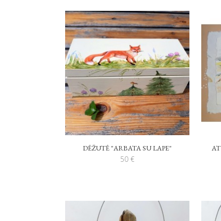
DĖŽUTĖ "ARBATA SU LAPE"
AT
50
€