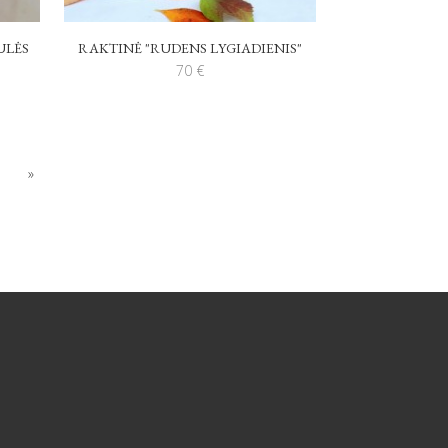
ULĖS
RAKTINĖ "RUDENS LYGIADIENIS"
70
€
»