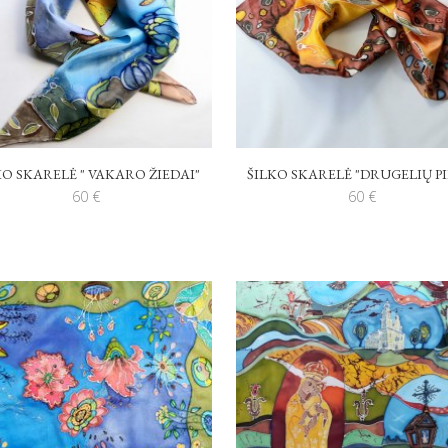
KO SKARELĖ " VAKARO ŽIEDAI"
ŠILKO SKARELĖ "DRUGELIŲ PI
60
€
60
€