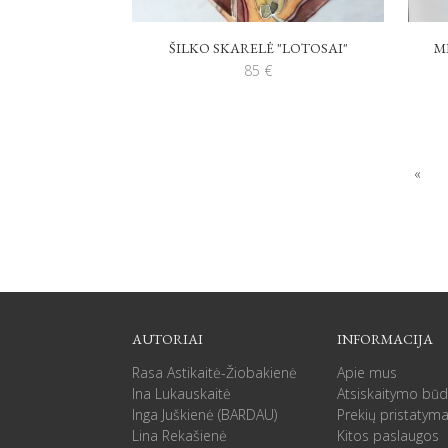
ŠILKO SKARELĖ "LOTOSAI"
M
85
€
«
AUTORIAI
INFORMACIJA
Rasa Astikaitė-Žiobakienė
Apie mus
Ina Lukauskaitė
Atsiskaitymo būd
Inga Juškienė (BARDAU)
Prekių pristatym
Lina Rekašienė
Kitos paslaugos