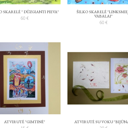
O SKARELĖ " DŪZGIANTI PIEVA"
ŠILKO SKARELĖ "LINKSMIE
VABALAI"
60
€
60
€
ATVIRUTĖ "GIMTINĖ"
ATVIRUTĖ SU VOKU "BIJŪN