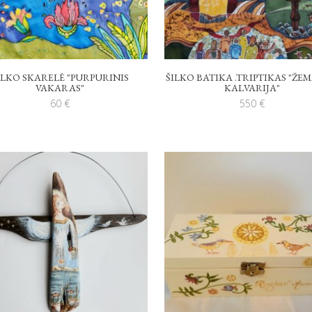
ILKO SKARELĖ "PURPURINIS
ŠILKO BATIKA .TRIPTIKAS "ŽE
VAKARAS"
KALVARIJA"
60
€
550
€