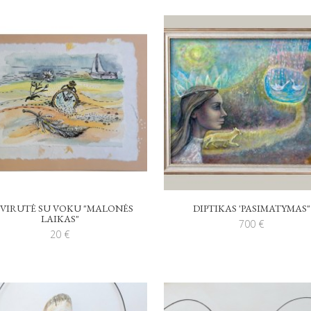
VIRUTĖ SU VOKU "MALONĖS
DIPTIKAS 'PASIMATYMAS"
LAIKAS"
700
€
20
€