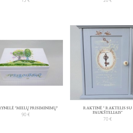
15
€
20
€
RYNELĖ "MIELŲ PRISIMINIMŲ"
RAKTINĖ " RAKTELIS SU
PAUKŠTELIAIS"
90
€
70
€