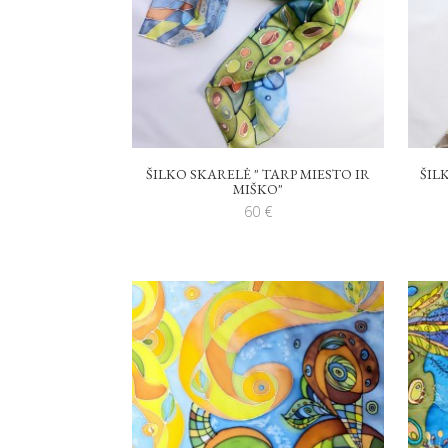
ŠILKO SKARELĖ " TARP MIESTO IR
ŠIL
MIŠKO"
60
€