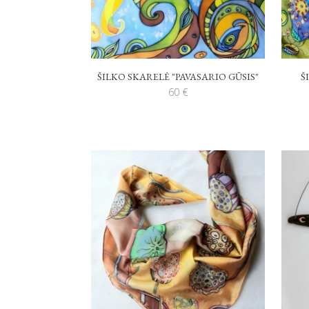
ŠILKO SKARELĖ "PAVASARIO GŪSIS"
Š
60
€