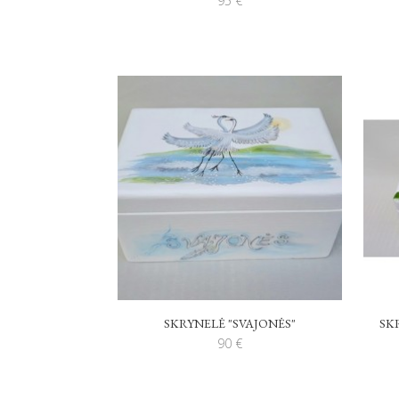
95
€
SKRYNELĖ "SVAJONĖS"
SK
90
€