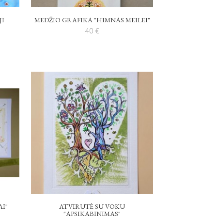
JI
MEDŽIO GRAFIKA "HIMNAS MEILEI"
40
€
AI"
ATVIRUTĖ SU VOKU
"APSIKABINIMAS"