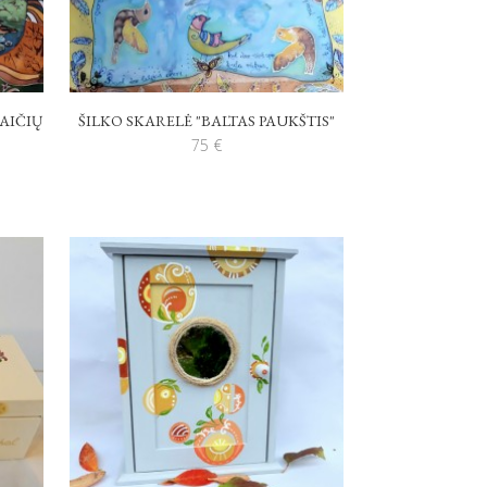
MAIČIŲ
ŠILKO SKARELĖ "BALTAS PAUKŠTIS"
75
€