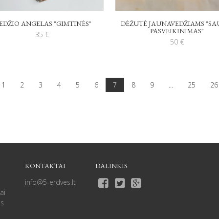
EDŽIO ANGELAS "GIMTINĖS"
DĖŽUTĖ JAUNAVEDŽIAMS "SA
PASVEIKINIMAS"
35
€
50
€
1
2
3
4
5
6
7
8
9
...
25
26
KONTAKTAI
DALINKIS
info@5-erdves.lt
ai
as