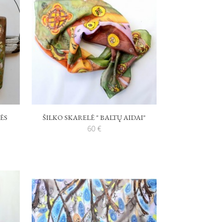
ĖS
ŠILKO SKARELĖ " BALTŲ AIDAI"
60
€