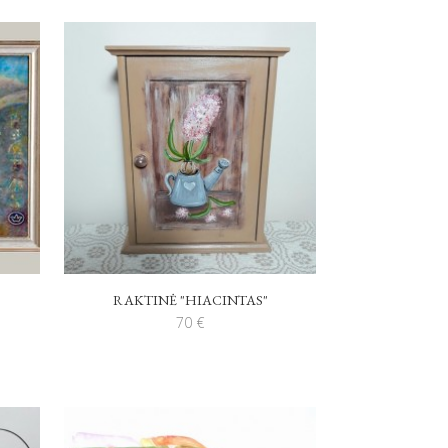
RAKTINĖ "HIACINTAS"
70
€